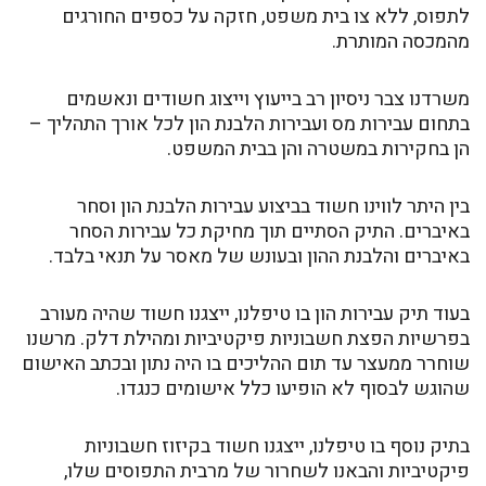
לתפוס, ללא צו בית משפט, חזקה על כספים החורגים
מהמכסה המותרת.
משרדנו צבר ניסיון רב בייעוץ וייצוג חשודים ונאשמים
בתחום עבירות מס ועבירות הלבנת הון לכל אורך התהליך –
הן בחקירות במשטרה והן בבית המשפט.
בין היתר לווינו חשוד בביצוע עבירות הלבנת הון וסחר
באיברים. התיק הסתיים תוך מחיקת כל עבירות הסחר
באיברים והלבנת ההון ובעונש של מאסר על תנאי בלבד.
בעוד תיק עבירות הון בו טיפלנו, ייצגנו חשוד שהיה מעורב
בפרשיות הפצת חשבוניות פיקטיביות ומהילת דלק. מרשנו
שוחרר ממעצר עד תום ההליכים בו היה נתון ובכתב האישום
שהוגש לבסוף לא הופיעו כלל אישומים כנגדו.
בתיק נוסף בו טיפלנו, ייצגנו חשוד בקיזוז חשבוניות
פיקטיביות והבאנו לשחרור של מרבית התפוסים שלו,