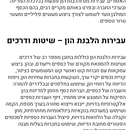
האסורים. עבירות מס והלבנת הון פוגעות בכלכלת המדינה
ובערכי החברה ובפרט באותם מקרים רבים, בהם הכסף
המולבן נועד לשמש לצורך ביצוע מעשים פליליים ומעשי
טרור נוספים.
עבירות הלבנת הון – שיטות ודרכים
עבירות הלבנת הון כוללות בחובן מספר רב של דרכים
ושיטות להסוואת מקורם של כספים וייעודם, ובהן: ביצוע
עסקאות עם חברות קש ואנשי קש המשמשים כצינור,
קניית נכסים יקרי ערך, השקעות בחברות עתירות הון, ניפוח
הדיווח על רווחי הון, שימוש בחלפנים ובבלדרים להמרה
והעברה של כספים, הברחת כסף מזומן למדינות בהן
הפיקוח על המטבע אינו מחמיר, זיוף העברות כספים
אלקטרוניות בדויות, ייבוא וייצוא סחורה בערך מנופח, הקמה
ושימוש במערכות בנקאיות בינלאומיות מחתרתיות, מתן
וקבלה של הלוואות בדויות, פיצול העברות כספיות לסכומים
הפטורים מחובת הדיווח, שימוש בחברות בעלות מבנה