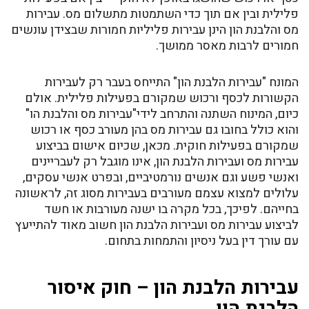
פלילית ובין אם תוך כדי השתמטות מתשלום מס. עבירות
מס והלבנת הון הינן עבירות פליליות חמורות שבצידן עונשים
חמורים לרבות מאסר ממושך.
המונח "עבירות הלבנת הון" התייחס בעבר רק לעבירות
הקשורות לכסף ורכוש שמקורם בפעילות פלילית. אולם
כיום, המינוח השתנה והתרחב לידי"עבירות מס והלבנת הו"
והוא כולל בחובו גם עבירות מס בהן מעורב כסף או רכוש
שמקורם בפעילות חוקית. מכאן, שכיום אישום בביצוע
עבירות מס ועבירות הלבנת הון, אינו מוגבל רק לעבריינים
ואנשי פשע וגם אנשים נורמטיביים, ובפרט אנשי עסקים,
עלולים למצוא עצמם מעורבים בעבירות מסוג זה, לראשונה
בחייהם. לפיכך, בכל מקרה בו ישנה מעורבות או חשד
לביצוע עבירות מס ועבירות הלבנת הון חשוב מאוד להתייעץ
עם עורך דין בעל ניסיון והתמחות בתחום.
עבירות הלבנת הון – חוק איסור
הלבנת הון