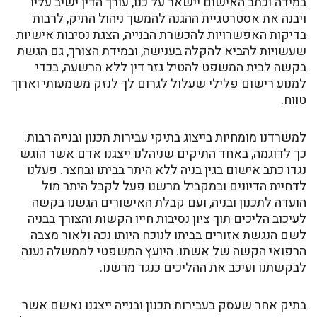
במידה וכתב האישום יישאר על כנו, עורך הדין ישיב עליו
ויבנה את אסטרטגיית ההגנה להמשך ניהול התיק, לרבות
בדיקות האפשרויות להכשרת הבנייה, הצגת נסיבות אישיות
שעשויות להביא להקלה בענישה, ובמידת הצורך, גם הגשת
בקשה לבית המשפט להטיל גזר דין ללא הרשעה, בכדי
למנוע רישום פלילי שעלול לגרום לך לנזק משמעותי וארוך
טווח.
למשרדנו מומחיות בייצוג בתיקי עבירות תכנון ובנייה רבות.
כך לדוגמה, באחד התיקים שניהלנו ייצגנו אדם אשר הוגש
נגדו כתב אישום בגין בניה ללא היתר בביתו ובחצר. פעלנו
לדחיית הדיונים ובמקביל מרשנו פעל לקבל היתר מול
הועדה לתכנון ובניה, ועם קבלת האישורים הגשנו בקשה
לעיכוב הליכים תוך ציון נסיבות חייו הקשות והצורך בבניה
לשם הנגשת אזורים בביתו לנוכח היותו נכה ולאור מצבה
הרפואי הקשה של אשתו. היועץ המשפטי לממשלה נענה
לבקשתנו ועיכב את ההליכים כנגד מרשנו.
בתיק אחר שעסק בעבירות תכנון ובנייה ייצגנו נאשם אשר