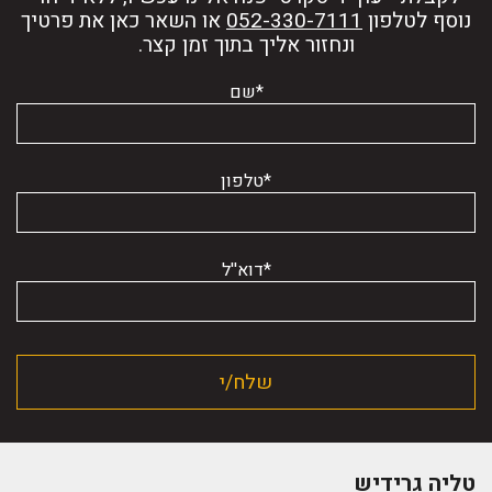
נוסף לטלפון
או השאר כאן את פרטיך
ונחזור אליך בתוך זמן קצר.
*שם
*טלפון
*דוא''ל
טליה גרידיש