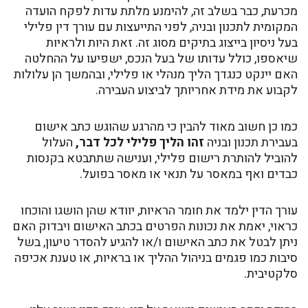
מכרעת, כבר בשלב זה, להימנע מלתת עדות לפקח הועדה
המקומית לתכנון ובניה, לפני התייעצות עם עורך דין פלילי
בעל ניסיון בייצוג בתיקים מסוג זה. זאת היות ולראיות
שיאספו, כולל עדותו של בעל הנכס, ישפיעו על ההחלטה
האם יינקט כנגדך הליך מנהלי או פלילי, ובהמשך הן עלולות
לקבוע את מידת אחריותך לביצוע העבירה.
כמו כן חשוב מאוד להבין כי מהרגע שהוגש כתב אישום
בעבירת תכנון ובניה
זהו הליך פלילי לכל דבר,
העלול
להוביל להותרת רישום פלילי, וענישה שתתבטא בקנסות
כבדים ואף במאסר על תנאי או מאסר בפועל.
עורך הדין ילמד את חומר הראיות, יוודא שהן הושגו והוכחו
כראוי, יאמת את נכונות הפרטים בכתב האישום ויבדוק האם
ניתן לבטל את כתב האישום ו/או להגיע להסדר טיעון, בשל
סיבות כמו פגמים בניהול ההליך או בראיות, או טענת אכיפה
סלקטיבית.