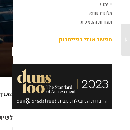
שימוע
תלונות שווא
תעודות והסמכות
חפשו אותי בפייסבוק
חנינה מנשיא המדינה!
נמשיך 
לשיתו