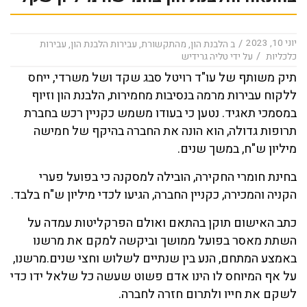
יוני 10, 2023
/
ב
הלבנת הון
,
מהתקשורת
,
עבירות הלבנת הון
,
עבירות
/
כלכליות
על ידי
טליה גרידיש
תיק משותף של עו"ד רויטל סבג שקד ושל משרדי, ייחס
ללקוח עבירות מרמה בנסיבות מחמירות, הלבנת הון וזיוף
במסמכי תאגיד. נטען כי בעודו משמש כקניין רכש בחברת
תרופות גדולה, הוא הונה את החברה בהיקף של חמישה
מיליון ש"ח, במשך שנים.
בחינת חומרי החקירה, הובילה למסקנה כי בפועל פערי
הקניה והמכירה, כקניין החברה, הגיעו לכדי מיליון ש"ח בלבד.
כתב האישום תוקן בהתאם ואולם הפרקליטות עמדה על
השתת מאסר בפועל ממושך וביקשה למקם את מרשנו
באמצע המתחם, הנע בין שנתיים לשלוש וחצי שנים.מרשנו,
על אף המיוחס לו הינו אדם פשוט שעשה כל שלאל ידו כדי
לשקם את חייו ולתרום חזרה לחברה.