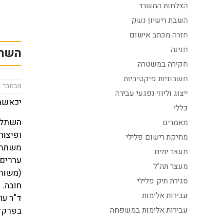
הצלחות המשרד
השבת רישיון נשק
חזרה מכתב אישום
חנינה
השתל
חקירה במשטרה
חשבוניות פיקטיביות
נובמבר 2, 2022
ייצוג וליווי נפגעי עבירה
יכאשר 
כללי
מאמרים
ופיצוח
מחיקת רישום פלילי
משתתפי
מעצר ימים
עררים 
מעצר תה"ל
(משותפ
סגירת תיק פלילי
חובה. 
עבירות אלימות
ד"ר עו
עבירות אלימות במשפחה
בפרקלי