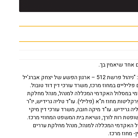
 אחד שיאמין בך.
השתלמות תעודה משפט פלילי 8 מפגשים – מפגש שני מושב בנושא: "ניהול פרשת 512 – ארגון הפשע של יצחק אברג'יל
 פליליים במחוז מרכז, משרד עורכי דין דוד טובול.
שומי במסלול האקדמי המכללה למנהל, מנהל מחלקת
יטות מחוז ת"א (פלילי). עו"ד טליה גרידיש, יו"ר
ה גרידיש. עו"ד מיקה חובה, משרד עורכי דין מיקי
ופטת רות לורך, נשיאת בית המשפט המחוזי מרכז.
לול האקדמי המכללה למנהל, מנהל מחלקת עררים
 מחוז מרכז.