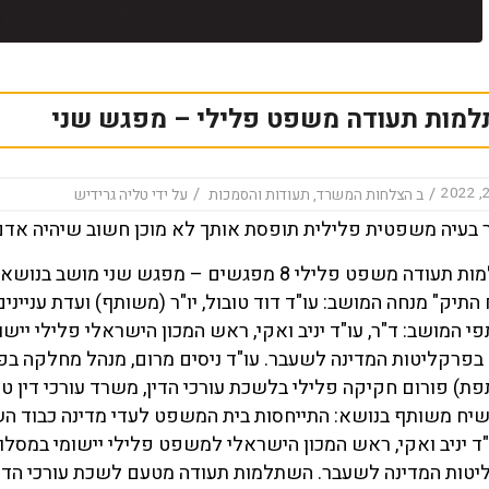
מות תעודה משפט פלילי – מפגש שני
/
/
ב
הצלחות המשרד
,
תעודות והסמכות
על ידי
טליה גרידיש
בעיה משפטית פלילית תופסת אותך לא מוכן חשוב שיהיה אדם
 התיק" מנחה המושב: עו"ד דוד טובול, יו"ר (משותף) ועדת עניינים
 המושב: ד"ר, עו"ד יניב ואקי, ראש המכון הישראלי פלילי יי
בפרקליטות המדינה לשעבר. עו"ד ניסים מרום, מנהל מחלקה בפרקל
ת) פורום חקיקה פלילי בלשכת עורכי הדין, משרד עורכי דין טלי
שיח משותף בנושא: התייחסות בית המשפט לעדי מדינה כבוד הש
"ד יניב ואקי, ראש המכון הישראלי למשפט פלילי יישומי במס
טות המדינה לשעבר. השתלמות תעודה מטעם לשכת עורכי הדין-