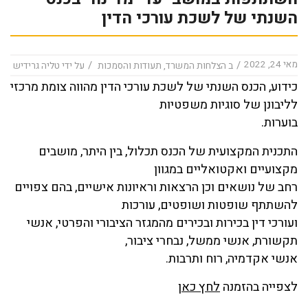
השנתי של לשכת עורכי הדין
מאי 24, 2022
/
/
ב
הצלחות המשרד
,
תעודות והסמכות
על ידי
טליה גרידיש
כידוע, הכנס השנתי של לשכת עורכי הדין מהווה צומת מרכזי
לליבונן של סוגיות משפטיות
בוערות.
התכנית המקצועית של הכנס תכלול, בין היתר, מושבים
מקצועיים ואקטואליים במגוון
רחב של נושאים וכן הרצאות וראיונות אישיים, בהם צפויים
להשתתף שופטות ושופטים, עורכות
ועורכי דין בכירות ובכירים מהמגזר הציבורי והפרטי, אנשי
תקשורת, אנשי ממשל, נבחרי ציבור,
אנשי אקדמיה, רוח ותרבות.
לצפייה בהזמנה
לחץ כאן