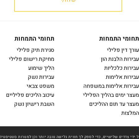
תחומי התמחות
תחומי התמחות
עורך דין פלילי
סגירת תיק פלילי
עבירות הלבנת הון
מחיקת רישום פלילי
עבירות כלכליות
הליך שימוע
עבירות אלימות
עבירות נשק
עבירות אלימות במשפחה
משפט צבאי
מעצר ימים בהליך הפלילי
עיכוב הליכים פליליים
מעצר עד תום ההליכים
השבת רישיון נשק
המלצות
 שימוש בטכנולוגיות איסוף מידע כגון Cookies, לרבות על ידי צדדים שלישיים, כדי לספק לך חווית גלישה טובה 