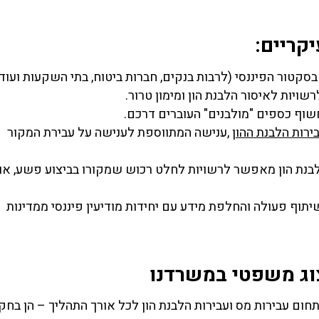
קריים:
סקטור הפיננסי (לרבות בנקים, חברות ביטוח, בתי השקעות ועוד)
ויות לאיסור הלבנת הון ומימון טרור.
חשוף כספים "מולבנים" העוברים דרכם.
ירות הלבנת ההון
,ענישה המתווספת לענישה על עבירת המקור
הלבנת הון מאפשר לרשויות לחלט רכוש שמקורו בביצוע פשע, או
יתוף פעולה והחלפת מידע עם יחידות מודיעין פיננסי ממדינות
יצוג משפטי במשרדנו
בתחום עבירות מס ועבירות הלבנת הון לכל אורך התהליך – הן בחק