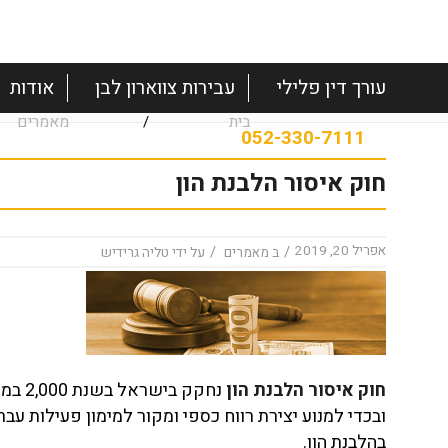
עורך דין פלילי
עבירות צווארון לבן
אודות
בית
מאמרים
/
חוק איסור הלבנת הון
אפריל 20, 2019
/
/
ב
מאמרים
על ידי
טליה גרידיש
חוק איסור הלבנת הון
נחקק
ובכדי למנוע יצירת רווח כספי ומקור למימון פעילות 
בהלבנת הון.