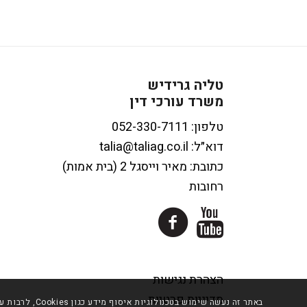
טליה גרידיש
משרד עורכי דין
טלפון:
דוא״ל:
talia@taliag.co.il
כתובת: מאיר וייסגל 2 (בית אמות)
רחובות
הצהרת נגישות
מדיניות פרטיות
באתר זה נעשה