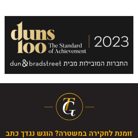
זומנת לחקירה במשטרה? הוגש נגדך כתב