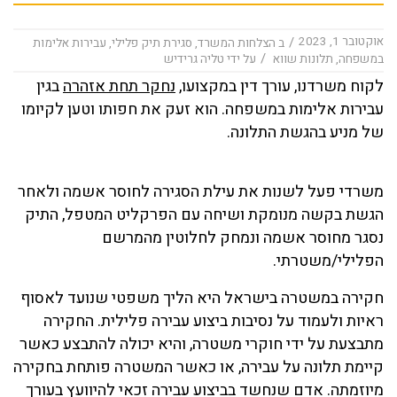
אוקטובר 1, 2023
/
ב
הצלחות המשרד
,
סגירת תיק פלילי
,
עבירות אלימות
/
במשפחה
,
תלונות שווא
על ידי
טליה גרידיש
לקוח משרדנו, עורך דין במקצועו,
נחקר תחת אזהרה
בגין
עבירות אלימות במשפחה. הוא זעק את חפותו וטען לקיומו
של מניע בהגשת התלונה.
משרדי פעל לשנות את עילת הסגירה לחוסר אשמה ולאחר
הגשת בקשה מנומקת ושיחה עם הפרקליט המטפל, התיק
נסגר מחוסר אשמה ונמחק לחלוטין מהמרשם
הפלילי/משטרתי.
חקירה במשטרה בישראל היא הליך משפטי שנועד לאסוף
ראיות ולעמוד על נסיבות ביצוע עבירה פלילית. החקירה
מתבצעת על ידי חוקרי משטרה, והיא יכולה להתבצע כאשר
קיימת תלונה על עבירה, או כאשר המשטרה פותחת בחקירה
מיוזמתה. אדם שנחשד בביצוע עבירה זכאי להיוועץ בעורך