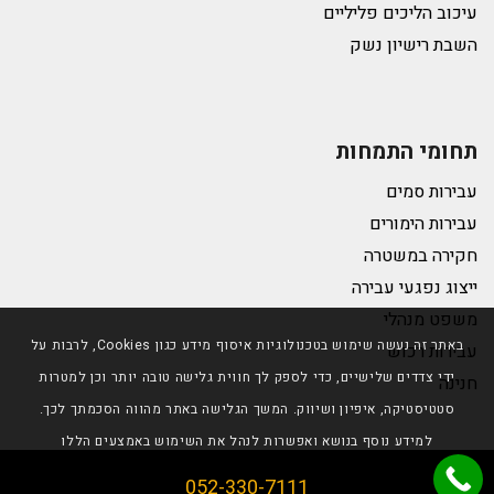
עיכוב הליכים פליליים
השבת רישיון נשק
תחומי התמחות
עבירות סמים
עבירות הימורים
חקירה במשטרה
ייצוג נפגעי עבירה
משפט מנהלי
באתר זה נעשה שימוש בטכנולוגיות איסוף מידע כגון Cookies, לרבות על
עבירות רכוש
ידי צדדים שלישיים, כדי לספק לך חווית גלישה טובה יותר וכן למטרות
חנינה
סטטיסטיקה, איפיון ושיווק. המשך הגלישה באתר מהווה הסכמתך לכך.
למידע נוסף בנושא ואפשרות לנהל את השימוש באמצעים הללו
© כל הזכויות שמורות לטליה גרידיש |
תנאי שימוש באתר
|
הבנתי
מדיניות פרטיות