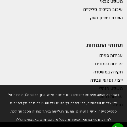
משפט צבאי
עיכוב הליכים פליליים
השבת רישיון נשק
תחומי התמחות
עבירות סמים
עבירות הימורים
חקירה במשטרה
ייצוג נפגעי עבירה
משפט מנהלי
באתר זה נעשה שימוש בטכנולוגיות איסוף מידע כגון Cookies, לרבות על
עבירות רכוש
ידי צדדים שלישיים, כדי לספק לך חווית גלישה טובה יותר וכן למטרות
חנינה
סטטיסטיקה, איפיון ושיווק. המשך הגלישה באתר מהווה הסכמתך לכך.
למידע נוסף בנושא ואפשרות לנהל את השימוש באמצעים הללו