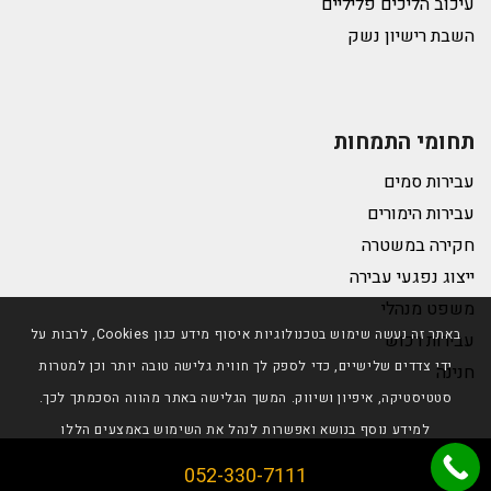
עיכוב הליכים פליליים
השבת רישיון נשק
תחומי התמחות
עבירות סמים
עבירות הימורים
חקירה במשטרה
ייצוג נפגעי עבירה
משפט מנהלי
באתר זה נעשה שימוש בטכנולוגיות איסוף מידע כגון Cookies, לרבות על
עבירות רכוש
ידי צדדים שלישיים, כדי לספק לך חווית גלישה טובה יותר וכן למטרות
חנינה
סטטיסטיקה, איפיון ושיווק. המשך הגלישה באתר מהווה הסכמתך לכך.
למידע נוסף בנושא ואפשרות לנהל את השימוש באמצעים הללו
© כל הזכויות שמורות לטליה גרידיש |
תנאי שימוש באתר
|
הבנתי
מדיניות פרטיות