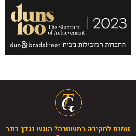
זומנת לחקירה במשטרה? הוגש נגדך כתב