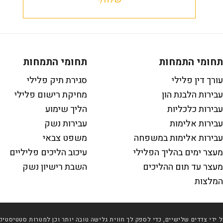
תחומי התמחות
תחומי התמחות
עורך דין פלילי
סגירת תיק פלילי
עבירות הלבנת הון
מחיקת רישום פלילי
עבירות כלכליות
הליך שימוע
עבירות אלימות
עבירות נשק
עבירות אלימות במשפחה
משפט צבאי
מעצר ימים בהליך הפלילי
עיכוב הליכים פליליים
מעצר עד תום ההליכים
השבת רישיון נשק
המלצות
 שימוש בטכנולוגיות איסוף מידע כגון Cookies, לרבות על ידי צדדים שלישיים, כדי לספק לך חווית גלישה טובה 