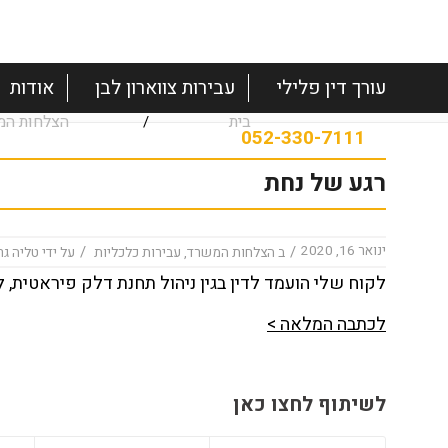
עורך דין פלילי
עבירות צווארון לבן
אודות
בית
הצלחות המ
/
רגע של נחת
ינואר 16, 2020
/
/
ב
הצלחות המשרד
,
עבירות כלכליות
על ידי
טליה גר
לקוח שלי הועמד לדין בגין ניהול תחנת דלק פיראטית, ל
לכתבה המלאה >
לשיתוף לחצו כאן