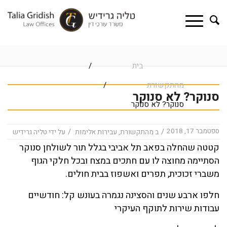
בית
/
מהתקשורת
/
סנוקר? לא סנוקר
סנוקר? לא סנוקר
ספטמבר 17, 2018
/
/
ב
מהתקשורת
,
עבירות אלימות
על ידי
טליה גרידיש
קטטה שהחלה בפאב תל אביבי בגלל תור לשולחן סנוקר
הסתיימה מחוצה לו עם חתכים במצח ובכל חלקי הגוף
משברי זכוכית, תפרים ואשפוז בבית חולים.
חלפו ארבע שנים והסצינה נגמרה בעונש קל: חודשיים
עבודות שירות לתוקף העיקרי