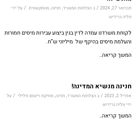
/
/
פברואר 27, 2024
ב
הצלחות המשרד
,
חנינה
,
מהתקשורת
על ידי
טליה גרידיש
לקוחת משרדנו עמדה לדין בגין ביצוע עבירות מיסים חמורות
והעלמת מיסים בהיקף של מיליוני ש"ח.
המשך קריאה..
חנינה מנשיא המדינה!
/
/
אפריל 2, 2023
ב
הצלחות המשרד
,
חנינה
,
מחיקת רישום פלילי
על
ידי
טליה גרידיש
המשך קריאה..