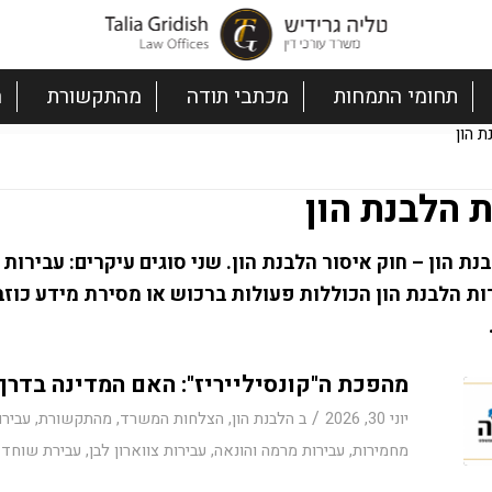
תחומי התמחות
מכתבי תודה
מהתקשורת
ה
ת הון
 הלבנת הון
נת הון – חוק איסור הלבנת הון. שני סוגים עיקרים: עבירו
ות הלבנת הון הכוללות פעולות ברכוש או מסירת מידע כוזב 
מהפכת ה"קונסילייריז": האם המדינה בדרך
/
יוני 30, 2026
ב
הלבנת הון
,
הצלחות המשרד
,
מהתקשורת
,
עבירו
מחמירות
,
עבירות מרמה והונאה
,
עבירות צווארון לבן
,
עבירת שוחד