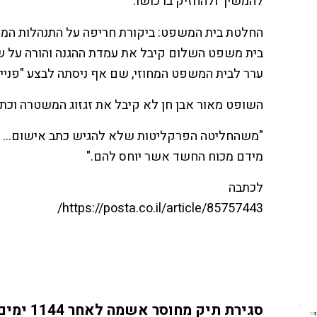
להמשיך ולהחזיק ברכושו.
החלטת בית המשפט: ביקורת חריפה על התנהלות המ
בית משפט השלום קיבל את עמדת ההגנה והורה על ש
ערר לבית המשפט המחוזי, שם אף ניסתה לבצע "פניית פ
השופט מאור אבן חן לא קיבל את זגזוג המשטרה וכת
"משהחליטה הפרקליטות שלא להגיש כתב אישום… לא
מידם מכוח החשד אשר יוחס להם."
לכתבה
https://posta.co.il/article/85757443/
סגירת תיק מחוסר אשמה לאחר 1144 ימים