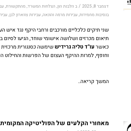
/
דצמבר 8, 2025
ב
הלבנת הון
,
הצלחות המשרד
,
מהתקשורת
,
עבי
בנסיבות מחמירות
,
עבירות מרמה והונאה
,
עבירות צווארון לבן
,
עביר
שני תיקים כלכליים מורכבים ורחבי היקף נגד איש ה
תיאום מכרזים ושלושה אישומי שוחד, הגיעו לסיום במ
כאשר
עו"ד טליה גרידיש
שימשה כסנגורית מרכזית ו
וחופף, למרות ההיקף העצום של הפרשות והחילוט הכ
המשך קריאה..
מאחורי הקלעים של הפוליטיקה המקומית