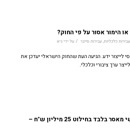
או הימור אסור על פי החוק?
/
בירות כלכליות
,
עבירות סייבר
על ידי
גיא
נסי לייצור ידע. הגיעה העת שהחוק הישראלי יעדכן את
צר ערך ציבורי וכלכלי.
הסדר מגה-תיק: גבי מגנזי נידון ל-22 חודשי מאסר בלבד בחילוט 25 מיליון ש"ח –