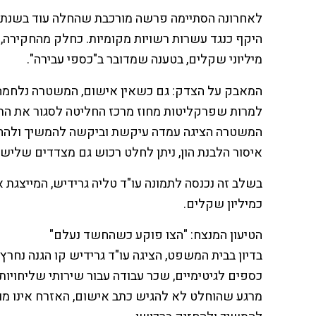
היקף כנגד עשרות רשויות מקומיות. כחלק מהחקירה, 
מיליוני שקלים, בטענה שמדובר ב"כספי עבירה".
המאבק על הצדק: גם כשאין אישום, המשטרה נלחמה
למרות שפרקליטות מחוז מרכז החליטה לסגור את התי
המשטרה הציגה עמדה עיקשת וביקשה להמשיך ולהחזי
איסור הלבנת הון, ניתן לחלט רכוש גם מצדדים שליש
בשלב זה נכנסה לתמונה עו"ד טליה גרידיש, המייצגת
כמיליון שקלים.
הטיעון המנצח: "הצו פוקע כשהחשד נעלם"
בדיון בבית המשפט, הציגה עו"ד גרידיש קו הגנה נחרץ
כספים לגיטימיים, שכר עבודה עבור שירותי שליחויות,
מרגע שהוחלט לא להגיש כתב אישום, האזרח אינו מוג