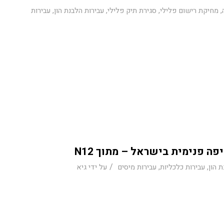
,
מחיקת רישום פלילי
,
סגירת תיק פלילי
,
עבירות הלבנת הון
,
עבירות
ה פנימית בישראל – מתוך N12
/
 הון
,
עבירות כלכליות
,
עבירות מיסים
על ידי
גיא