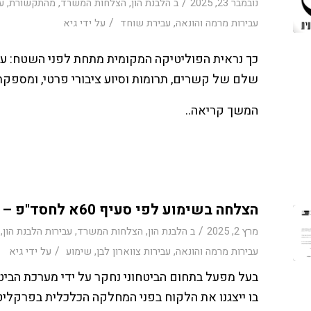
/
נובמבר 23, 2025
ב
הלבנת הון
,
הצלחות המשרד
,
מהתקשורת
,
עב
/
עבירות מרמה והונאה
,
עבירת שוחד
על ידי
גיא
כך נראית הפוליטיקה המקומית מתחת לפני השטח: עד
שלם של קשרים, תרומות וסיוע ציבורי פרטי, ומספקת
המשך קריאה..
הצלחה בשימוע לפי סעיף 60א לחסד"פ – החלטה שלא להעמיד לדין במכרזי ביטחון
/
מרץ 2, 2025
ב
הלבנת הון
,
הצלחות המשרד
,
עבירות הלבנת הון
,
/
עבירות מרמה והונאה
,
עבירות צווארון לבן
,
שימוע
על ידי
גיא
בעל מפעל בתחום הביטחוני נחקר על ידי מערכת הביט
בו ייצגנו את הלקוח בפני המחלקה הכלכלית בפרקליט