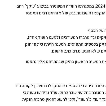
לאחרונה הסתיימה פרשה מורכבת שהחלה עוד בשנת 2024, במסגרתה חשדה המשטרה בביצוע "עוקץ" רחב
הוקפאו חשבונות בנק של אזרחים רבים ונתפסו
 על הכסף
קים נגד מרבית המעורבים (למעט חשוד אחד),
ק בכספים התפוסים. הטענה הייתה כי לפי חוק
יים שלא הוגש נגדם כתב אישום.
 את המשיב הראשון בתיק שבהתייחס אליו נתפסו
. היא הוכיחה כי הכספים שהתקבלו בחשבון לקוחה היו
 המגובה בתלושי שכר כחוק. עו"ד גרידיש טענה כי
דר עוד כ"חשוד", ולכן למשטרה אין סמכות חוקית