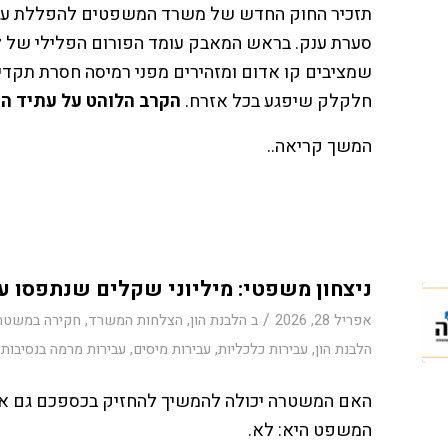
תזכיר החוק החדש של משרד המשפטים להפללת עורכי ד
סערת ענק. בראש המאבק עומד הפורום הפלילי של לשכ
שמציבים קו אדום ומזהירים מפני רמיסה חסרת תקדים 
חלקלק שיפגע בכל אזרח.
הקרב הלוהט על עתיד הה
המשך קריאה..
ניצחון משפטי: מיליוני שקלים שנתפסו ע
/
אפריל 28, 2026
ב
הלבנת הון
,
הצלחות המשרד
,
חקירה במשטר
הלבנת הון
,
עבירות כלכליות
,
עבירות מיסים
,
עבירות מרמה בנסיבות
האם המשטרה יכולה להמשיך להחזיק בכספכם גם אם
המשפט היא: לא.