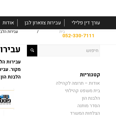
עורך דין פלילי
עבירות צווארון לבן
אודות
בית
/
עבירות הלבנ
עבירות
עבירות הלב
מקור. עביר
קטגוריות
הלבנת הון.
אודות – תרומה לקהילה
בית משפט קהילתי
הלבנת הון
הסדר מותנה
הצלחות המשרד