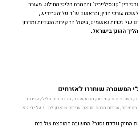
ין "קונסילייריז" והחמרת הליכי החילוט מעורר
ת עורכי הדין, ובראשם עו"ד טליה גרידיש,
של זכויות נאשמים, ביטול החקירות הנגדיות ומדרון
ליך ההוגן בישראל.
"י המשטרה שוחררו לאזרחים
ה
,
חשבוניות פיקטיביות
,
מהתקשורת
,
סגירת תיק פלילי
,
עבירות
/
 מחמירות
,
עבירות מרמה והונאה
,
עבירות צווארון לבן
על ידי
גיא
 התיק נגדכם נסגר? התשובה המוחצת של בית