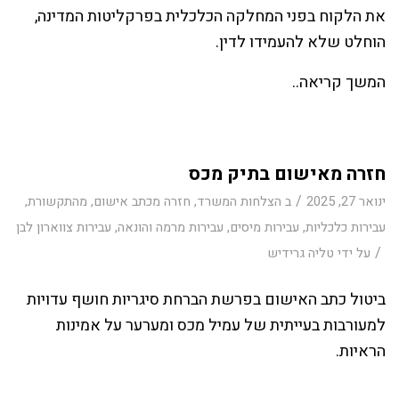
את הלקוח בפני המחלקה הכלכלית בפרקליטות המדינה,
הוחלט שלא להעמידו לדין.
המשך קריאה..
חזרה מאישום בתיק מכס
/
ינואר 27, 2025
ב
הצלחות המשרד
,
חזרה מכתב אישום
,
מהתקשורת
,
עבירות כלכליות
,
עבירות מיסים
,
עבירות מרמה והונאה
,
עבירות צווארון לבן
/
על ידי
טליה גרידיש
ביטול כתב האישום בפרשת הברחת סיגריות חושף עדויות
למעורבות בעייתית של עמיל מכס ומערער על אמינות
הראיות.