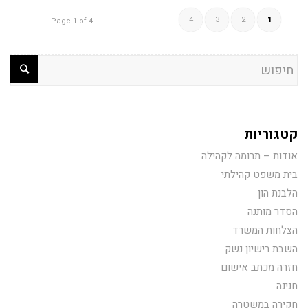
4
3
2
1
Page 1 of 4
קטגוריות
אודות – תרומה לקהילה
בית משפט קהילתי
הלבנת הון
הסדר מותנה
הצלחות המשרד
השבת רישיון נשק
חזרה מכתב אישום
חנינה
חקירה במשטרה