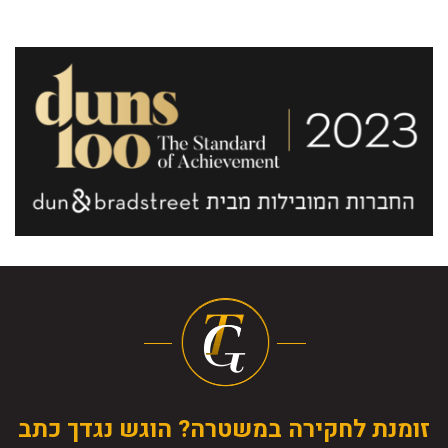
זומנת לחקירה במשטרה? הוגש נגדך כתב