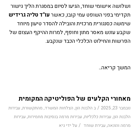
ושלושה אישומי שוחד, הגיעו לסיום במסגרת הליך גישור
תקדימי בפני השופט עמי קובו, כאשר
עו"ד טליה גרידיש
שימשה כסנגורית מרכזית והובילה להסדר טיעון מיוחד
שקבע עונש מאסר מתון וחופף, למרות ההיקף העצום של
הפרשות והחילוט הכלכלי הכבד שנקבע.
המשך קריאה..
מאחורי הקלעים של הפוליטיקה המקומית
/
נובמבר 23, 2025
ב
הלבנת הון
,
הצלחות המשרד
,
מהתקשורת
,
עבירות
הלבנת הון
,
עבירות כלכליות
,
עבירות מרמה בנסיבות מחמירות
,
עבירות
/
מרמה והונאה
,
עבירת שוחד
על ידי
גיא