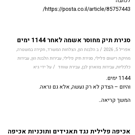
לכתבה
https://posta.co.il/article/85757443/
סגירת תיק מחוסר אשמה לאחר 1144 ימים
/
אפריל 5, 2026
ב
הלבנת הון
,
הצלחות המשרד
,
חקירה במשטרה
,
מחיקת רישום פלילי
,
סגירת תיק פלילי
,
עבירות הלבנת הון
,
עבירות
/
כלכליות
,
עבירות צווארון לבן
,
עבירת שוחד
על ידי
גיא
1144 ימים.
והיום – הצדק לא רק נעשה, אלא גם נראה.
המשך קריאה..
אכיפה פלילית נגד תאגידים ותוכניות אכיפה