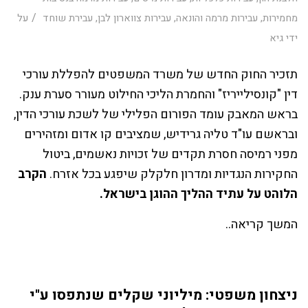
/
מחמירות
,
עבירות מרמה והונאה
,
עבירות צווארון לבן
,
עבירת שוחד
על
ידי
גיא
תזכיר החוק החדש של משרד המשפטים להפללת עורכי
דין "קונסילייריז" והחמרת הליכי החילוט מעורר סערת ענק.
בראש המאבק עומד הפורום הפלילי של לשכת עורכי הדין,
ובראשם עו"ד טליה גרידיש, שמציבים קו אדום ומזהירים
מפני רמיסה חסרת תקדים של זכויות נאשמים, ביטול
החקירות הנגדיות ומדרון חלקלק שיפגע בכל אזרח.
הקרב
הלוהט על עתיד ההליך ההוגן בישראל.
המשך קריאה..
ניצחון משפטי: מיליוני שקלים שנתפסו ע"י