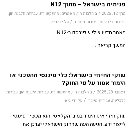
פנימית בישראל – מתוך N12
/
מרץ 12, 2026
ב
הלבנת הון
,
מאמרים
,
מהתקשורת
,
עבירות הלבנת הון
,
/
עבירות כלכליות
,
עבירות מיסים
על ידי
גיא
מאמר חדש שלי שפורסם ב-N12.
המשך קריאה..
שוקי החיזוי בישראל: כלי פיננסי מהפכני או
הימור אסור על פי החוק?
/
דצמבר 28, 2025
ב
הלבנת הון
,
מהתקשורת
,
עבירות הלבנת הון
,
עבירות
/
כלכליות
,
עבירות סייבר
על ידי
גיא
שוק חיזוי אינו הימור במובן הקלאסי; הוא מכשיר פיננסי
לייצור ידע. הגיעה העת שהחוק הישראלי יעדכן את