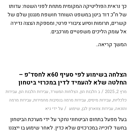
כך נראית הפוליטיקה המקומית מתחת לפני השטח: עדותו
של ח"כ דוד ביטן במשפט השוחד חושפת מנגנון שלם של
קשרים, תרומות וסיוע ציבורי פרטי, ומספקת הצצה נדירה
אל עומק הליכים משפטיים מורכבים.
המשך קריאה..
הצלחה בשימוע לפי סעיף 60א לחסד"פ –
החלטה שלא להעמיד לדין במכרזי ביטחון
/
מרץ 2, 2025
ב
הלבנת הון
,
הצלחות המשרד
,
עבירות הלבנת הון
,
עבירות
כלכליות
,
עבירות מיסים
,
עבירות מרמה בנסיבות מחמירות
,
עבירות מרמה
/
והונאה
,
עבירות צווארון לבן
,
שימוע
על ידי
גיא
בעל מפעל בתחום הביטחוני נחקר על ידי מערכת הביטחון
בחשד לזכייה במכרכזים שלא כדין. לאחר שימוע בו ייצגנו