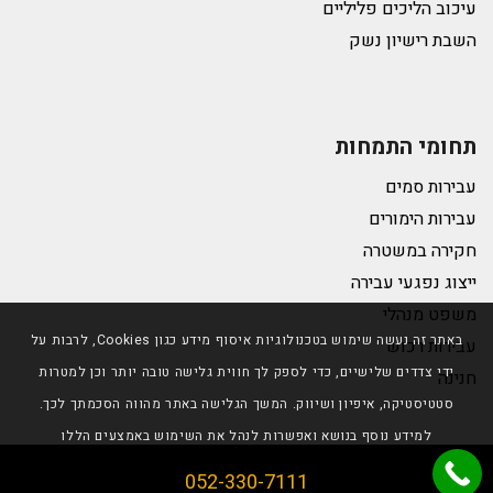
עיכוב הליכים פליליים
השבת רישיון נשק
תחומי התמחות
עבירות סמים
עבירות הימורים
חקירה במשטרה
ייצוג נפגעי עבירה
משפט מנהלי
באתר זה נעשה שימוש בטכנולוגיות איסוף מידע כגון Cookies, לרבות על
עבירות רכוש
ידי צדדים שלישיים, כדי לספק לך חווית גלישה טובה יותר וכן למטרות
חנינה
סטטיסטיקה, איפיון ושיווק. המשך הגלישה באתר מהווה הסכמתך לכך.
למידע נוסף בנושא ואפשרות לנהל את השימוש באמצעים הללו
© כל הזכויות שמורות לטליה גרידיש |
תנאי שימוש באתר
| פיתוח:
הבנתי
מדיניות פרטיות