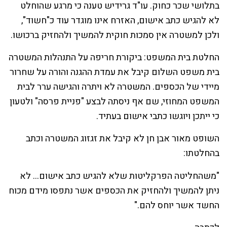
בתלושי שכר כחוק. עו"ד גרידיש טענה כי מרגע שהוחלט
לא להגיש כתב אישום, האזרח אינו מוגדר עוד כ"חשוד",
ולכן למשטרה אין סמכות חוקית להמשיך ולהחזיק ברכושו.
החלטת בית המשפט: ביקורת חריפה על התנהלות המשטרה
בית משפט השלום קיבל את עמדת ההגנה והורה על שחרור
מיידי של הכספים. המשטרה לא ויתרה והגישה ערר לבית
המשפט המחוזי, שם אף ניסתה לבצע "פניית פרסה" ולטעון
כי ייתכן ויוגשו כתבי אישום בעתיד.
השופט מאור אבן חן לא קיבל את זגזוג המשטרה וכתב
בהחלטתו:
"משהחליטה הפרקליטות שלא להגיש כתב אישום… לא
ניתן להמשיך ולהחזיק את הכספים אשר נתפסו מידם מכוח
החשד אשר יוחס להם."