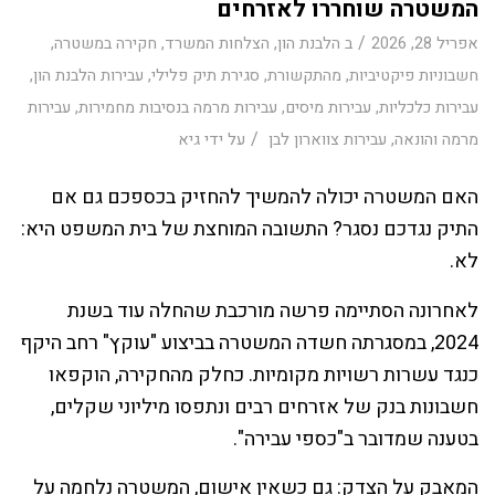
המשטרה שוחררו לאזרחים
/
אפריל 28, 2026
ב
הלבנת הון
,
הצלחות המשרד
,
חקירה במשטרה
,
חשבוניות פיקטיביות
,
מהתקשורת
,
סגירת תיק פלילי
,
עבירות הלבנת הון
,
עבירות כלכליות
,
עבירות מיסים
,
עבירות מרמה בנסיבות מחמירות
,
עבירות
/
מרמה והונאה
,
עבירות צווארון לבן
על ידי
גיא
האם המשטרה יכולה להמשיך להחזיק בכספכם גם אם
התיק נגדכם נסגר? התשובה המוחצת של בית המשפט היא:
לא.
לאחרונה הסתיימה פרשה מורכבת שהחלה עוד בשנת
2024, במסגרתה חשדה המשטרה בביצוע "עוקץ" רחב היקף
כנגד עשרות רשויות מקומיות. כחלק מהחקירה, הוקפאו
חשבונות בנק של אזרחים רבים ונתפסו מיליוני שקלים,
בטענה שמדובר ב"כספי עבירה".
המאבק על הצדק: גם כשאין אישום, המשטרה נלחמה על