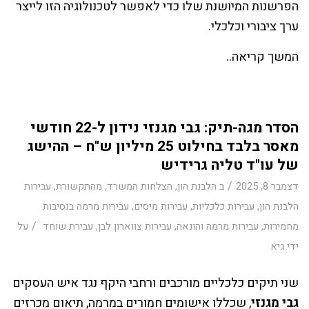
הפרשנות המיושנת שלו כדי לאפשר לטכנולוגיה הזו לייצר
ערך ציבורי וכלכלי.
המשך קריאה..
הסדר מגה-תיק: גבי מגנזי נידון ל-22 חודשי
מאסר בלבד בחילוט 25 מיליון ש"ח – ההישג
של עו"ד טליה גרידיש
/
דצמבר 8, 2025
ב
הלבנת הון
,
הצלחות המשרד
,
מהתקשורת
,
עבירות
הלבנת הון
,
עבירות כלכליות
,
עבירות מיסים
,
עבירות מרמה בנסיבות
/
מחמירות
,
עבירות מרמה והונאה
,
עבירות צווארון לבן
,
עבירת שוחד
על
ידי
גיא
שני תיקים כלכליים מורכבים ורחבי היקף נגד איש העסקים
גבי מגנזי
, שכללו אישומים חמורים במרמה, תיאום מכרזים