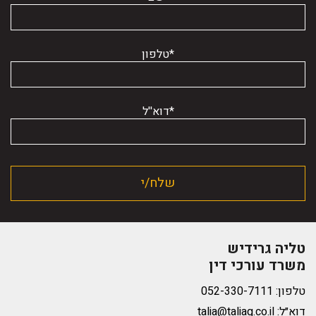
*טלפון
*דוא''ל
טליה גרידיש
משרד עורכי דין
טלפון:
דוא״ל:
talia@taliag.co.il