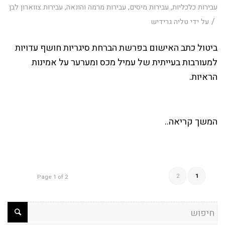
עבירות כלכליות
,
עבירות מיסים
,
עבירות מרמה והונאה
,
עבירות צווארון לבן
/
על ידי
טליה גרידיש
ביטול כתב האישום בפרשת הברחת סיגריות חושף עדויות
למעורבות בעייתית של עמיל מכס ומערער על אמינות
הראיות.
המשך קריאה..
2
1
Page 1 of 2