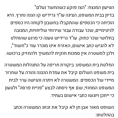
הטיעון המנצח: "הצו פוקע כשהחשד נעלם"
בדיון בבית המשפט, הציגה עו"ד גרידיש קו הגנה נחרץ. היא
הוכיחה כי הכספים שהתקבלו בחשבון לקוחה היו כספים
לגיטימיים, שכר עבודה עבור שירותי שליחויות, המגובה
בתלושי שכר כחוק. עו"ד גרידיש טענה כי מרגע שהוחלט
לא להגיש כתב אישום, האזרח אינו מוגדר עוד כ"חשוד",
ולכן למשטרה אין סמכות חוקית להמשיך ולהחזיק ברכושו.
החלטת בית המשפט: ביקורת חריפה על התנהלות המשטרה
בית משפט השלום קיבל את עמדת ההגנה והורה על שחרור
מיידי של הכספים. המשטרה לא ויתרה והגישה ערר לבית
המשפט המחוזי, שם אף ניסתה לבצע "פניית פרסה" ולטעון
כי ייתכן ויוגשו כתבי אישום בעתיד.
השופט מאור אבן חן לא קיבל את זגזוג המשטרה וכתב
בהחלטתו: