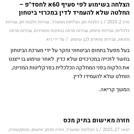
הצלחה בשימוע לפי סעיף 60א לחסד"פ –
החלטה שלא להעמיד לדין במכרזי ביטחון
/
מרץ 2, 2025
ב
הלבנת הון
,
הצלחות המשרד
,
עבירות הלבנת הון
,
עבירות
כלכליות
,
עבירות מיסים
,
עבירות מרמה בנסיבות מחמירות
,
עבירות מרמה
/
והונאה
,
עבירות צווארון לבן
,
שימוע
על ידי
גיא
בעל מפעל בתחום הביטחוני נחקר על ידי מערכת הביטחון
בחשד לזכייה במכרכזים שלא כדין. לאחר שימוע בו ייצגנו
את הלקוח בפני המחלקה הכלכלית בפרקליטות המדינה,
הוחלט שלא להעמידו לדין.
המשך קריאה..
חזרה מאישום בתיק מכס
/
ינואר 27, 2025
ב
הצלחות המשרד
,
חזרה מכתב אישום
,
מהתקשורת
,