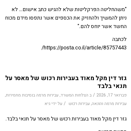
"משהחליטה הפרקליטות שלא להגיש כתב אישום… לא
ניתן להמשיך ולהחזיק את הכספים אשר נתפסו מידם מכוח
החשד אשר יוחס להם."
לכתבה
https://posta.co.il/article/85757443/
גזר דין מקל מאוד בעבירות רכוש של מאסר על
תנאי בלבד
/
פברואר 17, 2026
ב
הצלחות המשרד
,
עבירות מרמה בנסיבות מחמירות
,
/
עבירות מרמה והונאה
,
עבירות רכוש
על ידי
גיא
גזר דין מקל מאוד בעבירות רכוש של מאסר על תנאי בלבד.