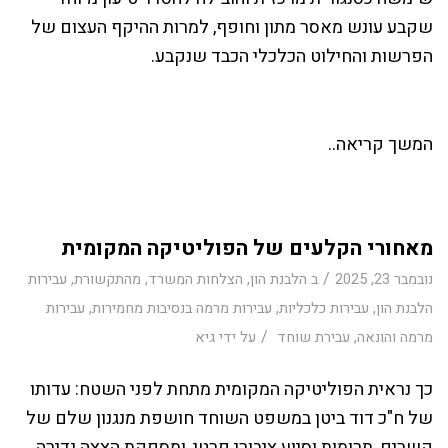
שקבע עונש מאסר מתון וחופף, למרות ההיקף העצום של
הפרשות והחילוט הכלכלי הכבד שנקבע.
המשך קריאה..
מאחורי הקלעים של הפוליטיקה המקומית
/
נובמבר 23, 2025
ב
הלבנת הון
,
הצלחות המשרד
,
מהתקשורת
,
עבירות
הלבנת הון
,
עבירות כלכליות
,
עבירות מרמה בנסיבות מחמירות
,
עבירות
/
מרמה והונאה
,
עבירת שוחד
על ידי
גיא
כך נראית הפוליטיקה המקומית מתחת לפני השטח: עדותו
של ח"כ דוד ביטן במשפט השוחד חושפת מנגנון שלם של
קשרים, תרומות וסיוע ציבורי פרטי, ומספקת הצצה נדירה