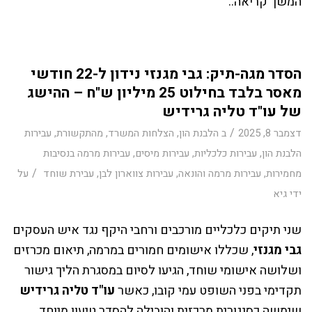
המשך קריאה..
הסדר מגה-תיק: גבי מגנזי נידון ל-22 חודשי
מאסר בלבד בחילוט 25 מיליון ש"ח – ההישג
של עו"ד טליה גרידיש
/
דצמבר 8, 2025
ב
הלבנת הון
,
הצלחות המשרד
,
מהתקשורת
,
עבירות
הלבנת הון
,
עבירות כלכליות
,
עבירות מיסים
,
עבירות מרמה בנסיבות
/
מחמירות
,
עבירות מרמה והונאה
,
עבירות צווארון לבן
,
עבירת שוחד
על
ידי
גיא
שני תיקים כלכליים מורכבים ורחבי היקף נגד איש העסקים
גבי מגנזי
, שכללו אישומים חמורים במרמה, תיאום מכרזים
ושלושה אישומי שוחד, הגיעו לסיום במסגרת הליך גישור
תקדימי בפני השופט עמי קובו, כאשר
עו"ד טליה גרידיש
שימשה כסנגורית מרכזית והובילה להסדר טיעון מיוחד