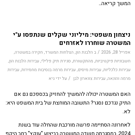
המשך קריאה..
ניצחון משפטי: מיליוני שקלים שנתפסו ע"י
המשטרה שוחררו לאזרחים
/
אפריל 28, 2026
ב
הלבנת הון
,
הצלחות המשרד
,
חקירה במשטרה
,
חשבוניות פיקטיביות
,
מהתקשורת
,
סגירת תיק פלילי
,
עבירות הלבנת הון
,
עבירות כלכליות
,
עבירות מיסים
,
עבירות מרמה בנסיבות מחמירות
,
עבירות
/
מרמה והונאה
,
עבירות צווארון לבן
על ידי
גיא
האם המשטרה יכולה להמשיך להחזיק בכספכם גם אם
התיק נגדכם נסגר? התשובה המוחצת של בית המשפט היא:
לא.
לאחרונה הסתיימה פרשה מורכבת שהחלה עוד בשנת
2024, במסגרתה חשדה המשטרה בביצוע "עוקץ" רחב היקף