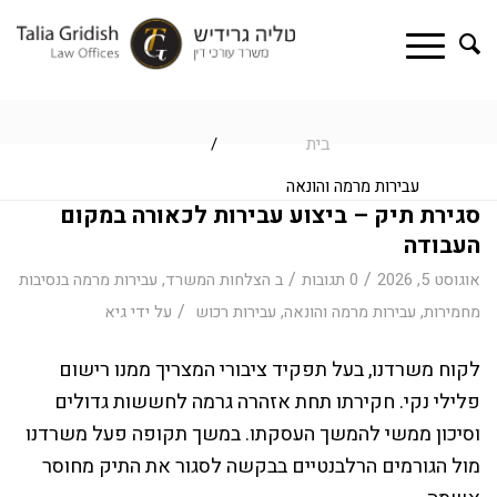
בית
/
עבירות מרמה והונאה
סגירת תיק – ביצוע עבירות לכאורה במקום
העבודה
/
/
אוגוסט 5, 2026
0 תגובות
ב
הצלחות המשרד
,
עבירות מרמה בנסיבות
/
מחמירות
,
עבירות מרמה והונאה
,
עבירות רכוש
על ידי
גיא
לקוח משרדנו, בעל תפקיד ציבורי המצריך ממנו רישום
פלילי נקי. חקירתו תחת אזהרה גרמה לחששות גדולים
וסיכון ממשי להמשך העסקתו. במשך תקופה פעל משרדנו
מול הגורמים הרלבנטיים בבקשה לסגור את התיק מחוסר