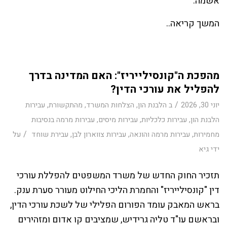
אשמה.
המשך קריאה..
מהפכת ה"קונסילייריז": האם המדינה בדרך
להפליל את עורכי הדין?
/
יוני 30, 2026
ב
הלבנת הון
,
הצלחות המשרד
,
מהתקשורת
,
עבירות
הלבנת הון
,
עבירות כלכליות
,
עבירות מיסים
,
עבירות מרמה בנסיבות
/
מחמירות
,
עבירות מרמה והונאה
,
עבירות צווארון לבן
,
עבירת שוחד
על
ידי
גיא
תזכיר החוק החדש של משרד המשפטים להפללת עורכי
דין "קונסילייריז" והחמרת הליכי החילוט מעורר סערת ענק.
בראש המאבק עומד הפורום הפלילי של לשכת עורכי הדין,
ובראשם עו"ד טליה גרידיש, שמציבים קו אדום ומזהירים