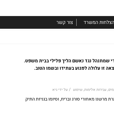
צלחות המשרד
צור קשר
רי שמתנהל נגד נאשם הליך פלילי בבית משפט.
צאה זו עלולה לפגוע בעתידו ובשמו הטוב.
/
מים
,
עבירות אלימות
,
שימוע
על ידי
גיא
מרשנו מאחורי סורג ובריח, וסיומו בגניזת התיק