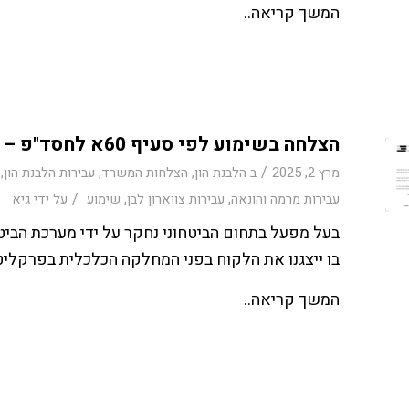
המשך קריאה..
הצלחה בשימוע לפי סעיף 60א לחסד"פ – החלטה שלא להעמיד לדין במכרזי ביטחון
/
מרץ 2, 2025
ב
הלבנת הון
,
הצלחות המשרד
,
עבירות הלבנת הון
,
/
עבירות מרמה והונאה
,
עבירות צווארון לבן
,
שימוע
על ידי
גיא
בעל מפעל בתחום הביטחוני נחקר על ידי מערכת הביט
בו ייצגנו את הלקוח בפני המחלקה הכלכלית בפרקליט
המשך קריאה..