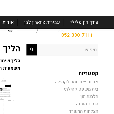
עורך דין פלילי
עבירות צווארון לבן
אודות
בית
/
שימוע
הליך 
הליך שימוע
משמעות הדב
קטגוריות
אודות – תרומה לקהילה
בית משפט קהילתי
הלבנת הון
הסדר מותנה
הצלחות המשרד