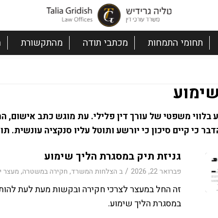
תחומי התמחות
מכתבי תודה
מהתקשורת
ה
שימוע
 בלווי משפטי של עורך דין פלילי. עת מוגש כתב אישום, ה
ר כי קיים סיכון כי יורשע ותוטל עליו סנקציה עונשית. תו
גניזת תיק במסגרת הליך שימוע
/
פברואר 22, 2026
ב
הצלחות המשרד
,
חקירה במשטרה
,
מעצר י
זה החל במעצר לצרכי חקירה ובקשות מעת לעת להותרת 
במסגרת הליך שימוע.