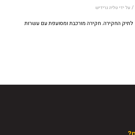
/
על ידי
טליה גרידיש
 לתיק החקירה. חקירה מורכבת ומסועפת עם עשרות
ם?