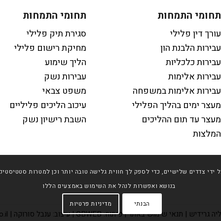
תחומי התמחות
תחומי התמחות
עורך דין פלילי
סגירת תיק פלילי
עבירות הלבנת הון
מחיקת רישום פלילי
עבירות כלכליות
הליך שימוע
עבירות אלימות
עבירות נשק
עבירות אלימות במשפחה
משפט צבאי
מעצר ימים בהליך הפלילי
עיכוב הליכים פליליים
מעצר עד תום ההליכים
השבת רישיון נשק
המלצות
 שימוש בטכנולוגיות איסוף מידע כגון Cookies, לרבות על ידי צדדים שלישיים, כדי לספק לך חווית גלישה טובה 
בנושא ואפשרות לנהל את השימוש באמצעים הללו
הבנתי
מדיניות פרטיות
יה גרידיש |
תנאי שימוש באתר
| פיתוח:
GBWEB
| עיצוב: ענבל סורוקה | MXI.co.il