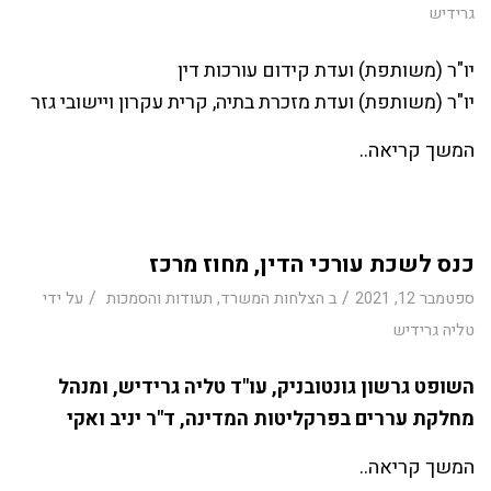
גרידיש
יו"ר (משותפת) ועדת קידום עורכות דין
יו"ר (משותפת) ועדת מזכרת בתיה, קרית עקרון ויישובי גזר
המשך קריאה..
כנס לשכת עורכי הדין, מחוז מרכז
/
/
ספטמבר 12, 2021
ב
הצלחות המשרד
,
תעודות והסמכות
על ידי
טליה גרידיש
השופט גרשון גונטובניק, עו"ד טליה גרידיש, ומנהל
מחלקת עררים בפרקליטות המדינה, ד"ר יניב ואקי
המשך קריאה..