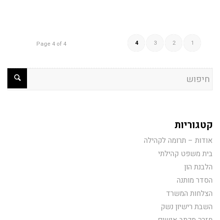
4
3
2
1
Page 4 of 4
קטגוריות
אודות – תרומה לקהילה
בית משפט קהילתי
הלבנת הון
הסדר מותנה
הצלחות המשרד
השבת רישיון נשק
חזרה מכתב אישום